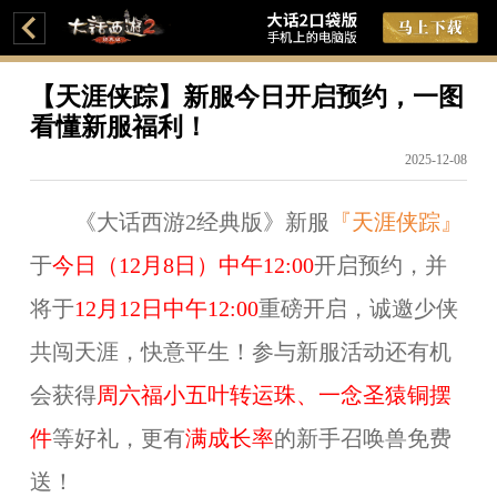
【天涯侠踪】新服今日开启预约，一图
看懂新服福利！
2025-12-08
《大话西游2经典版》新服
『天涯侠踪』
于
今日（12月8日）中午12:00
开启预约，并
将于
12月12日中午12:00
重磅开启，诚邀少侠
共闯天涯，快意平生！参与新服活动还有机
会获得
周六福小五叶转运珠、一念圣猿铜摆
件
等好礼，更有
满成长率
的新手召唤兽免费
送！