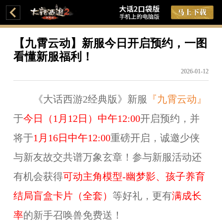
【九霄云动】新服今日开启预约，一图
看懂新服福利！
2026-01-12
《大话西游2经典版》新服
『九霄云动』
于
今日（1月12日）中午12:00
开启预约，并
将于
1月16日中午12:00
重磅开启，诚邀少侠
与新友故交共谱万象玄章！参与新服活动还
有机会获得
可动主角模型-幽梦影、孩子养育
结局盲盒卡片（全套）
等好礼，更有
满成长
率
的新手召唤兽免费送！