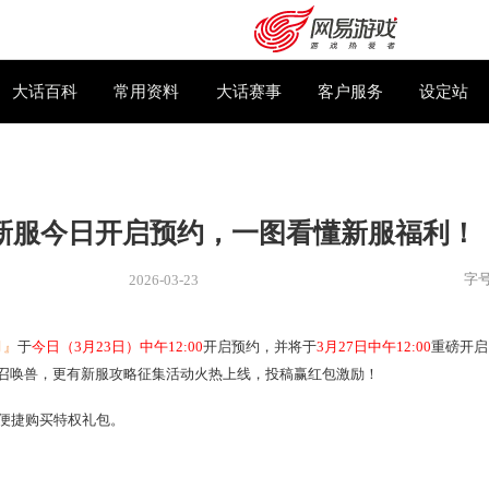
下载专区
大话百科
常用资料
大话赛事
三月】新服今日开启预约，一图看
2026-03-23
新闻
> 新服
服
『烟花三月』
于
今日（3月23日）中午12:00
开启预约，并将于
购卡充值
客服中心
成长率
的新手召唤兽，更有新服攻略征集活动火热上线，投稿赢红