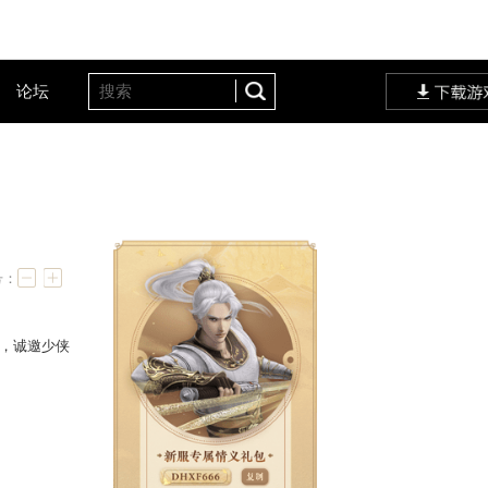
客户服务
设定站
论坛
懂新服福利！
字号：
3月27日中午12:00
重磅开启，诚邀少侠
包激励！