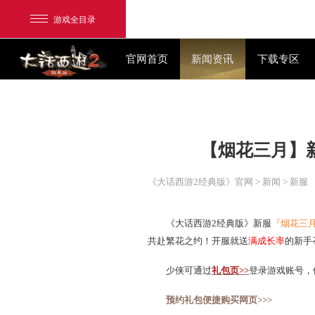
游戏全目录
官网首页
新闻资讯
【烟花
网易游戏
游戏爱好者
《大话西游2经典版》官网
>
我的足迹：
大话2经典版
《大话西游2经典版》新
共赴繁花之约！开服就送
满