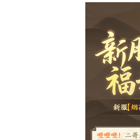
少侠可通过
礼包页
>>
登
预约礼包便捷购买网页>