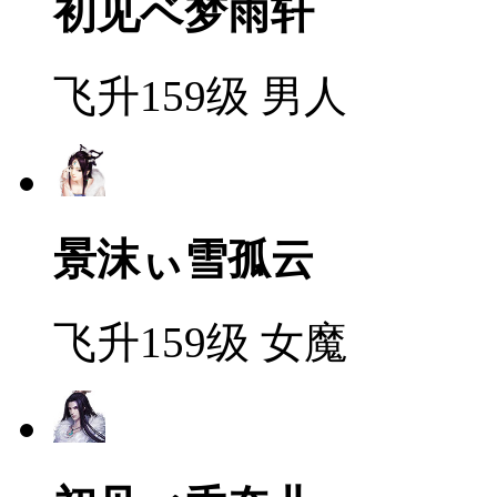
初见ベ梦雨轩
飞升159级
男人
景沫ぃ雪孤云
飞升159级
女魔