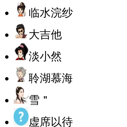
临水浣纱
大吉他
淡小然
聆湖慕海
雪＂
虚席以待