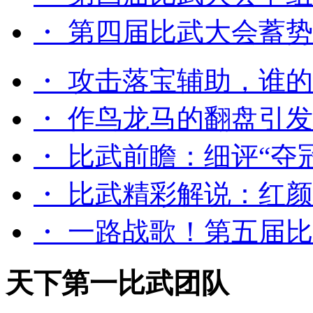
・ 第四届比武大会蓄
・ 攻击落宝辅助，谁
・ 作鸟龙马的翻盘引
・ 比武前瞻：细评“夺
・ 比武精彩解说：红颜
・ 一路战歌！第五届
天下第一比武团队