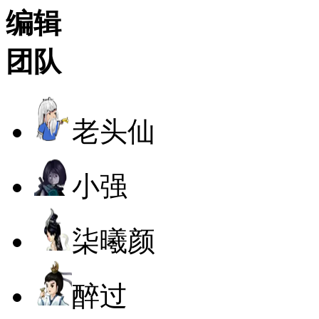
编辑
团队
老头仙
小强
柒曦颜
醉过