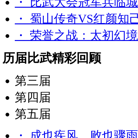
・ 比武大会冠军兵临
・ 蜀山传奇VS红颜知
・ 荣誉之战：太初幻境
历届比武精彩回顾
第三届
第四届
第五届
・ 成也疾风，败也骤雨