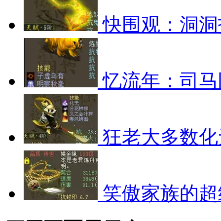
快围观：洞洞
忆流年：司马
狂老大多数化
笑傲家族的超