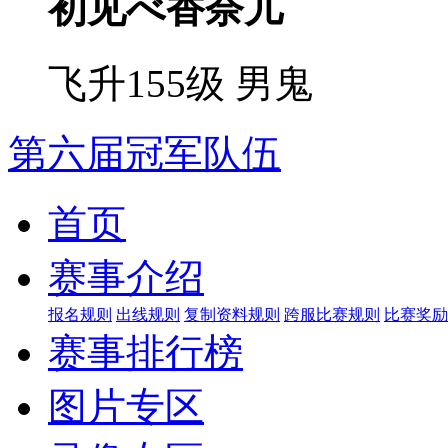
初见べ香奈儿
飞升155级
男鬼
第六届冠军队伍
首页
赛事介绍
报名规则
出线规则
复制资料规则
跨服比赛规则
比赛奖励
赛事排行榜
图片专区