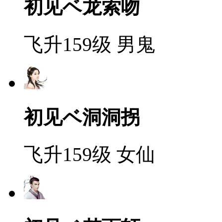
初见ベ龙索吻
飞升159级
男鬼
初见ベ洞洞拐
飞升159级
女仙