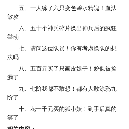
五、一人练了六只变色碧水精魄！血法
敏攻
六、五十个神兵碎片换出神兵后的疯狂
举动
七、请问这位队员！你有考虑换队的想
法吗
八、五百元买了只画皮娘子！貌似被捡
漏了
九、七阶我都不敢想！都有人敢涂鸦九
阶了
十、花一千元买的狐小妖！到手后真的
笑了
相关内容：