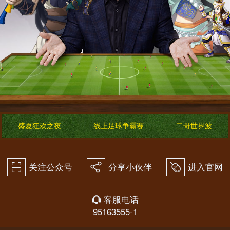
盛夏狂欢之夜
线上足球争霸赛
二哥世界波
关注公众号
分享小伙伴
进入官网
򰀁
򰀂
򰀄
客服电话
򰀃
95163555-1