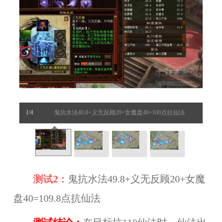
1
/4
鬼抗水法40.8+义无反顾20+女魔盘40=100点抗仙法
测试2：
鬼抗水法49.8+义无反顾20+女魔
盘40=109.8点抗仙法