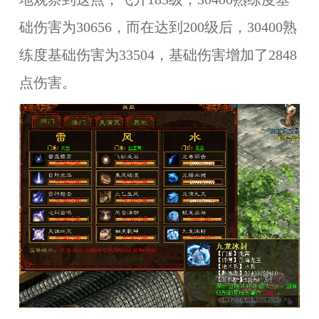
础伤害为30656，而在达到200级后，30400熟
练度基础伤害为33504，基础伤害增加了2848
点伤害。