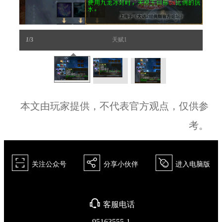
1
/3
天赋1
本文由玩家提供，不代表官方观点，仅供参
考。
򰀁
򰀂
򰀄
关注公众号
分享小伙伴
进入电脑版
򰀃
客服电话
95163555-1