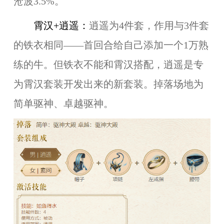
沧波3.5%。
霄汉+逍遥：
逍遥为4件套，作用与3件套
的铁衣相同——首回合给自己添加一个1万熟
练的牛。但铁衣不能和霄汉搭配，逍遥是专
为霄汉套装开发出来的新套装。掉落场地为
简单驱神、卓越驱神。