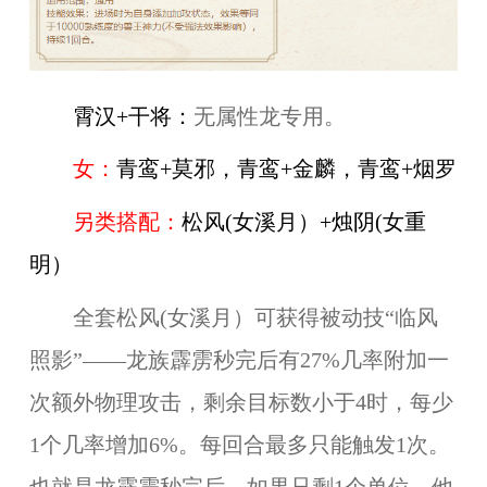
霄汉+干将：
无属性龙专用。
女：
青鸾+莫邪，青鸾+金麟，青鸾+烟罗
另类搭配：
松风(女溪月）+烛阴(女重
明）
全套松风(女溪月）可获得被动技“临风
照影”——龙族霹雳秒完后有27%几率附加一
次额外物理攻击，剩余目标数小于4时，每少
1个几率增加6%。每回合最多只能触发1次。