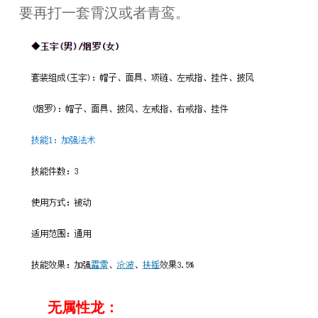
要再打一套霄汉或者青鸾。
无属性龙：