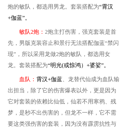
炮的敏队，都选用男龙。套装搭配为
“霄汉
+伽蓝”。
敏队2炮：
2炮主打伤害，强克套装是首
先，男版克装容止和景行无法搭配伽蓝“禁闪
现”，所以采用龙做2炮的敏队，都选用女
龙。套装搭配为
“明光(或惊鸿）+婆娑”。
血队：
霄汉+伽蓝
、龙替代仙成为血队输
出担当，除了它的伤害爆表以外，更是因为
它对套装的依赖比仙低，仙若不用寒鸦、残
梦，是秒不出伤害的，但龙不一样，它不需
要这类强伤害的套装，因为没有霹雳抗性与