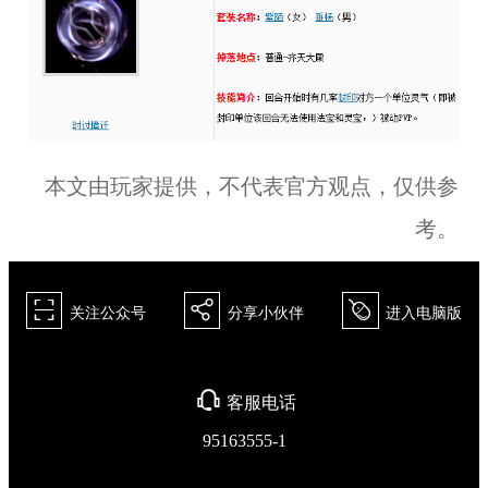
本文由玩家提供，不代表官方观点，仅供参
考。
򰀁
򰀂
򰀄
关注公众号
分享小伙伴
进入电脑版
򰀃
客服电话
95163555-1