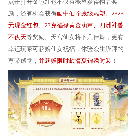
点击打开金色红包不仅有概率获得物品奖
励，还有机会获得
画中仙珍藏级雕塑、2323
元现金红包、23克福禄黄金葫芦、四洲神兽
不夜天
等奖励。天宫仙女将下凡伴舞，更有
幸运玩家可获赠仙女祝福，体验众生膜拜的
尊荣感觉，
并获赠限时款清夏锦绣时装
！