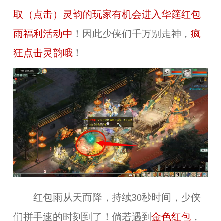
取（点击）灵韵的玩家有机会进入华筳红包
雨福利活动中
！因此少侠们千万别走神，
疯
狂点击灵韵哦
！
红包雨从天而降，持续30秒时间，少侠
们拼手速的时刻到了！倘若遇到
金色红包
，