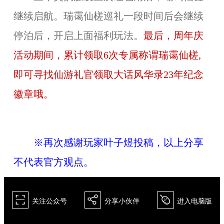
继续启航。瑞霭仙槎巡礼一段时间后会继续
停泊后，开启上面福利玩法。
最后，周年庆
活动期间，累计领取6次专属称谓瑞霭仙槎,
即可寻找仙游礼官领取大话风华录23年纪念
徽章哦。
※再次感谢玩家叶子煜投稿，以上分享
不代表官方观点。
򰀁
򰀂
򰀄
关注公众号
分享小伙伴
进入电脑版