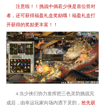
注意啦！！挑战中倘若少侠是首位答对
者，还可获得福盈礼盒奖励哦！福盈礼盒打
开获得的奖励更丰富！！
4.当少侠们协力发挥把三色灵韵挑战完
成后，由幸运玩家向场内洒下灵韵，
抢先获