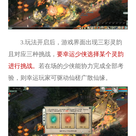
3.玩法开启后，游戏界面出现三彩灵韵
且对应三种挑战，
要幸运少侠选择某个灵韵
进行挑战。
若在场的少侠能协力完成全部考
验，则幸运玩家可驱动仙槎广散仙缘。