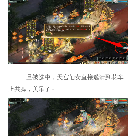
一旦被选中，天宫仙女直接邀请到花车
上共舞，美呆了~