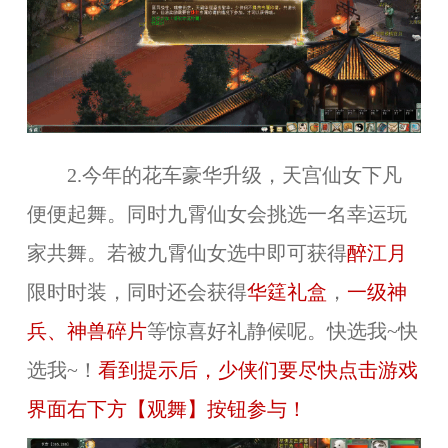
2.今年的花车豪华升级，天宫仙女下凡
便便起舞。同时九霄仙女会挑选一名幸运玩
家共舞。若被九霄仙女选中即可获得
醉江月
限时时装，同时还会获得
华筳礼盒
，
一级神
兵、神兽碎片
等惊喜好礼静候呢。快选我~快
选我~！
看到提示后，少侠们要尽快点击游戏
界面右下方【观舞】按钮参与！