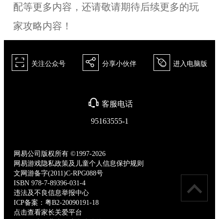
配等更多内容，还请敬请期待后续更多的玩
家攻略内容！
򰀁
򰀂
򰀄
关注公众号
分享小伙伴
进入电脑版
򰀃
客服电话
95163555-1
网易公司版权所有 ©1997-2026
网易游戏隐私政策及儿童个人信息保护规则
文网游备字(2011)C-RPG088号
ISBN 978-7-89396-031-4
违法及不良信息举报中心
ICP备案：粤B2-20090191-18
点击查看家长关爱平台