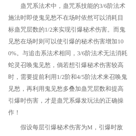
蛊咒系法术中，蛊咒系技能的3/6阶法术
施法时即使鬼见愁不在场时依然可以消耗目
标蛊咒层数的1/2来实现引爆秘术伤害。而鬼
见愁在场时则可以使引爆的秘术伤害增加10
0%。与追击系法术相同，3/6阶法术无法消耗
蛇灵召唤鬼见愁，倘若想引爆秘术伤害较高
时，需要提前利用1/2阶和4/5阶法术来召唤鬼
见愁，再利用鬼见愁多叠加蛊咒层数和提高
引爆时伤害，才是蛊咒系爆发玩法的正确操
作！
假设每层引爆秘术伤害为M，引爆时敌