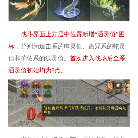
战斗界面上方居中位置新增“通灵值”图
标
，分别为追击系的鹰灵值、蛊咒系的蛇灵
值和护佑系的狐灵值。
首次进入战场后全系
通灵值初始均为3点
。