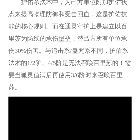
护佑系法术中，为己方单位附加护佑状
态来提高物理防御和受击回血，这是护佑技
能的核心规则。而在通灵守护上是建立以百
里苏为防线的承伤堡垒，替己方所有单位承
伤30%伤害。与追击系/蛊咒系不同，护佑系
法术的1/2阶、4/5阶是无法召唤百里苏的！需
要当狐灵值满后再使用3/6阶时来召唤百里
苏。