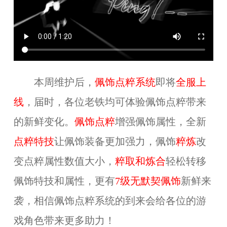
本周维护后，
佩饰点粹系统
即将
全服上
线
，届时，各位老铁均可体验佩饰点粹带来
的新鲜变化。
佩饰点粹
增强佩饰属性，全新
点粹特技
让佩饰装备更加强力，佩饰
粹炼
改
变点粹属性数值大小，
粹取和炼合
轻松转移
佩饰特技和属性，更有
7级无默契佩饰
新鲜来
袭，相信佩饰点粹系统的到来会给各位的游
戏角色带来更多助力！