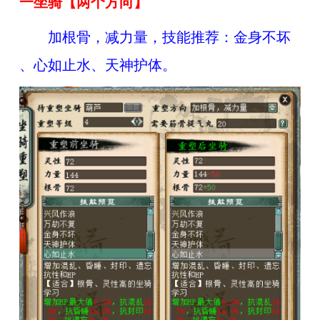
一坐骑【
两个方向】
加根骨，减力量
，
技能推荐：金身不坏
、心如止水
、天神护体
。