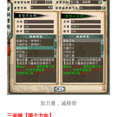
加力量，减根骨
三
坐骑
【
两
个方向
】