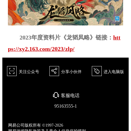
2023年度资料片《龙韬凤略》链接：
htt
ps://xy2.163.com/2023/zlp/
򰀁
򰀂
򰀄
关注公众号
分享小伙伴
进入电脑版
򰀃
客服电话
95163555-1
网易公司版权所有 ©1997-2026