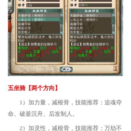
五
坐骑
【
两
个方向
】
1）加力量，减根骨，技能推荐：追魂夺
命、破釜沉舟、后发制人。
2）加灵性，减根骨，技能推荐：万劫不