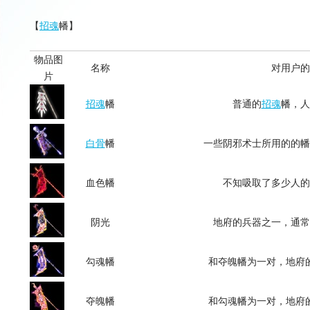
【
招魂
幡】
物品图
名称
对用户的
片
招魂
幡
普通的
招魂
幡，人
白骨
幡
一些阴邪术士所用的的幡
血色幡
不知吸取了多少人的
阴光
地府的兵器之一，通常
勾魂幡
和夺魄幡为一对，地府
夺魄幡
和勾魂幡为一对，地府