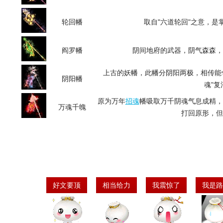
轮回幡
取自"六道轮回"之意，是
阎罗幡
阴间地府的武器，阴气森森，
上古的妖幡，此幡分阴阳两极，相传能
阴阳幡
魂"复
原为万年
招魂
幡吸取万千阴魂气息成精，
万魂千魄
打回原形，但
好文要顶
相当给力
我震惊了
我是路