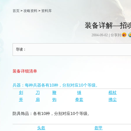
首页
>
攻略资料
>
资料库
装备详解—招
2004-09-02
|
分享到:
导读：
装备详细清单
兵器：每种兵器各有10种，分别对应10个等级。
剑
刀
鞭
锤
棍杖
斧
扇
钩
拳套
拂尘
防具饰品：各有10种，分别对应10个等级。
头盔
盔甲