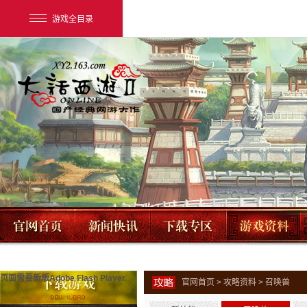
游戏全目录
网易游戏
游戏爱好者
我的足迹：
大话2经典版
页面需要新版Adobe Flash Player.
官网首页
>
攻略资料
> 召唤兽