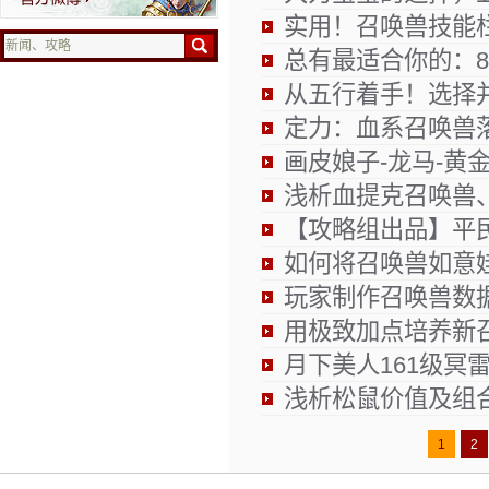
实用！召唤兽技能
总有最适合你的：
从五行着手！选择
定力：血系召唤兽
画皮娘子-龙马-黄
浅析血提克召唤兽
【攻略组出品】平
如何将召唤兽如意
玩家制作召唤兽数
用极致加点培养新
月下美人161级冥
浅析松鼠价值及组
1
2