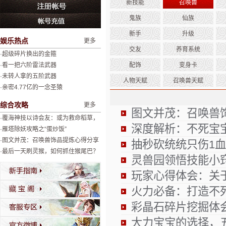
新技能
召唤兽
鬼族
仙族
新手
升级
娱乐热点
更多
交友
养育系统
·超级碎片换出的金箍
·看一把六阶雷法武器
配饰
变身卡
·未转人拿的五阶武器
人物天赋
召唤兽天赋
·亲密4.77亿的一念圣猿
综合攻略
更多
图文并茂：召唤兽
·覆海神技以诗会友：或为救命稻草，
深度解析：不死宝
或为绝杀神器
·雁塔除妖攻略之“蛋炒饭”
·图文并茂：召唤兽饰品提炼心得分享
抽秒砍统统只伤1
·最后一天刷灵猴，如何抓住猴尾巴？
灵兽园领悟技能小
玩家心得体会：关
火力必备：打造不
彩晶石碎片挖掘体
大力宝宝的选择，