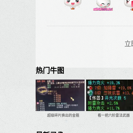
立
热门牛图
超级碎片换出的金箍
看一把六阶雷法武器