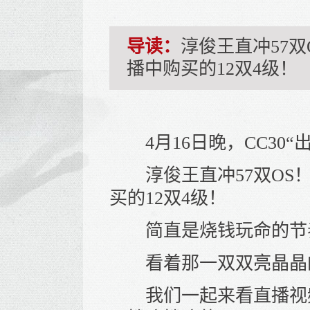
导读：
淳俊王直冲57双
播中购买的12双4级！
4月16日晚，CC30“
淳俊王直冲57双OS！包
买的12双4级！
简直是烧钱玩命的节
看着那一双双亮晶晶的
我们一起来看直播视频