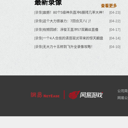
最新录像
查看更多
[录像]
震撼！80个5级神兵直冲6膜拜几率大神！
[04-23]
[录像]
这个大力很暴力：7回合灭八门！
[04-22]
[录像]
视频回顾：淳俊王直冲57双藕丝直播
[04-17]
[录像]
一个4人合技的清音寂灵带来的惊天翻盘
[04-14]
[录像]
无大力十五称到飞升全录像攻略！
[04-10]
公司简
网易公司