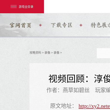
游戏全目录
攻略资料
>
录像
> 录像 >
网易游戏
游戏爱好者
视频回顾：淳俊
我的足迹：
大话2经典版
作者：燕草如碧丝 玩家
原文地址：
http://xy2.ne