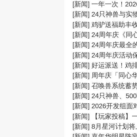
[新闻] 首届
[新闻] 24
[新闻] 一年一
[新闻] 24
[新闻] 鸡驴
[新闻] 2
[新闻] 24
[新闻] 24
[新闻] 好
[新闻] 周年
[新闻] 召唤