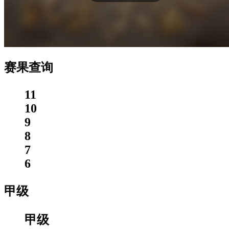
赛果查询
11
10
9
8
7
6
甲级
甲级