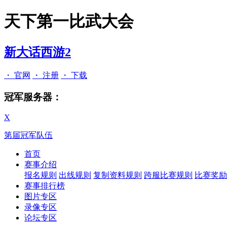
天下第一比武大会
新大话西游2
・ 官网
・ 注册
・ 下载
冠军服务器：
X
第
届冠军队伍
首页
赛事介绍
报名规则
出线规则
复制资料规则
跨服比赛规则
比赛奖励
赛事排行榜
图片专区
录像专区
论坛专区