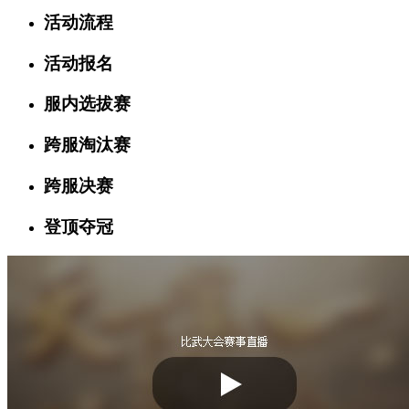
活动流程
活动报名
服内选拔赛
跨服淘汰赛
跨服决赛
登顶夺冠