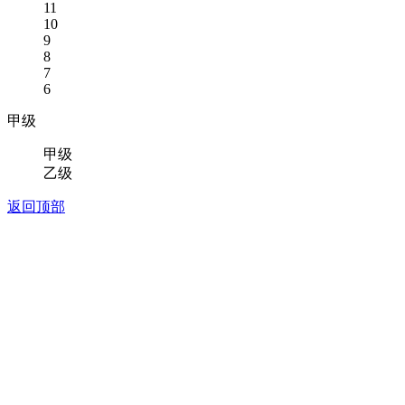
11
10
9
8
7
6
甲级
甲级
乙级
返回顶部