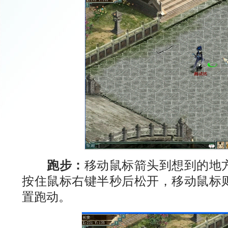
跑步：
移动鼠标箭头到想到的地
按住鼠标右键半秒后松开，移动鼠标
置跑动。