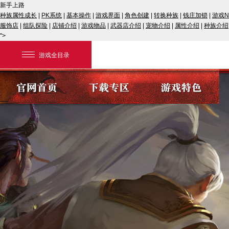
新手上路
种族属性成长
|
PK系统
|
基本操作
|
游戏界面
|
角色创建
|
转换种族
|
钱庄加锁
|
游戏N
服饰店
|
组队探险
|
店铺介绍
|
游戏物品
|
武器店介绍
|
宠物介绍
|
属性介绍
|
种族介绍
">
游戏全目录
网易游戏
游戏爱好者
我的足迹：
大话2经典版