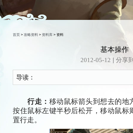
首页
>
攻略资料
>
资料库
> 资料
基本操作
|
分享到
2012-05-12
导读：
行走：
移动鼠标箭头到想去的地
按住鼠标左键半秒后松开，移动鼠标
置行走。