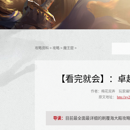
攻略资料
> 攻略 > 魔王窟 >
【看完就会】：卓
作者：梅花双弄 玩家编
原文地址：
http://x
导读：
目前最全面最详细的刷覆海大殿攻