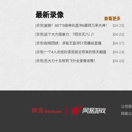
最新录像
查看更多
[录像]
震撼！80个5级神兵直冲6膜拜几率大神！
[04-23]
[录像]
这个大力很暴力：7回合灭八门！
[04-22]
[录像]
视频回顾：淳俊王直冲57双藕丝直播
[04-17]
[录像]
一个4人合技的清音寂灵带来的惊天翻盘
[04-14]
[录像]
无大力十五称到飞升全录像攻略！
[04-10]
公司简
网易公司