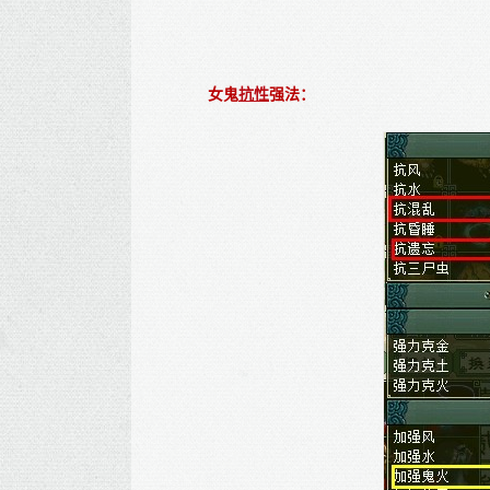
女鬼
抗性
强法：