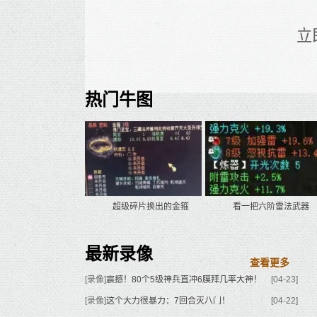
立
热门牛图
超级碎片换出的金箍
看一把六阶雷法武器
最新录像
查看更多
[录像]
震撼！80个5级神兵直冲6膜拜几率大神！
[04-23]
[录像]
这个大力很暴力：7回合灭八门！
[04-22]