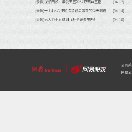
[录像]
视频回顾：淳俊王直冲57双藕丝直播
[04-17]
[录像]
一个4人合技的清音寂灵带来的惊天翻盘
[04-14]
[录像]
无大力十五称到飞升全录像攻略！
[04-10]
公司简
网易公司