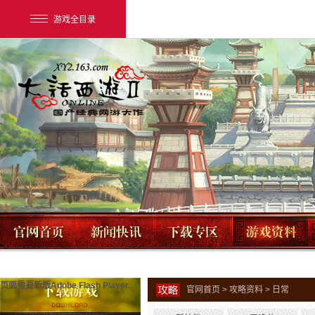
游戏全目录
网易游戏
游戏爱好者
我的足迹：
大话2经典版
页面需要新版Adobe Flash Player.
官网首页
>
攻略资料
> 日常