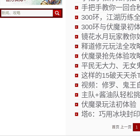
手把手教你一回合
300环，江湖历练
300环与伏魔录初
镜花水月玩家教你
释道修元玩法全攻
伏魔录抢先体验攻
平民无大力、无女鬼
这样的15破天天杀T
视频：修罗、鬼王
主队+酱油队轻松
伏魔录玩法初体验
塔6：巧用冰块封
首页
上一页
1