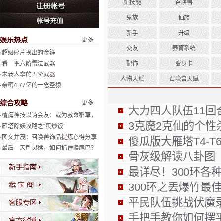
新技能
召唤兽
鬼族
仙族
新手
升级
娱乐热点
更多
交友
养育系统
·超级碎片换出的金箍
·看一把六阶雷法武器
配饰
变身卡
·未转人拿的五阶武器
人物天赋
召唤兽天赋
·亲密4.77亿的一念圣猿
综合攻略
更多
大力四人队伍11回
·覆海神技以诗会友：或为救命稻草，
3克魔2克仙的个性
或为绝杀神器
·雁塔除妖攻略之“蛋炒饭”
·图文并茂：召唤兽饰品提炼心得分享
傻瓜版大雁塔T4-T
·最后一天刷灵猴，如何抓住猴尾巴？
骨灰级解读八卦图
最详尽！300环各
300环之丢爆竹最
平民队伍挑战伏魔录
手把手教你如何摆