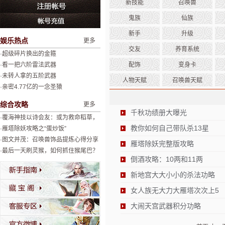
新技能
召唤兽
鬼族
仙族
新手
升级
娱乐热点
更多
交友
养育系统
·超级碎片换出的金箍
·看一把六阶雷法武器
配饰
变身卡
·未转人拿的五阶武器
人物天赋
召唤兽天赋
·亲密4.77亿的一念圣猿
综合攻略
更多
千秋功绩册大曝光
·覆海神技以诗会友：或为救命稻草，
教你如何自己带队杀13星
或为绝杀神器
·雁塔除妖攻略之“蛋炒饭”
·图文并茂：召唤兽饰品提炼心得分享
雁塔除妖完整版攻略
·最后一天刷灵猴，如何抓住猴尾巴？
倒酒攻略：10两和11两
新地宫大大小小的杀法功略
女人族无大力大雁塔次次上5
大闹天宫武器积分功略