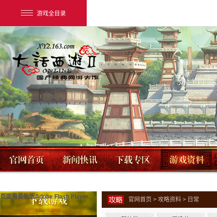
游戏全目录
网易游戏
游戏爱好者
我的足迹：
大话2经典版
页面需要新版Adobe Flash Player.
官网首页
>
攻略资料
> 日常