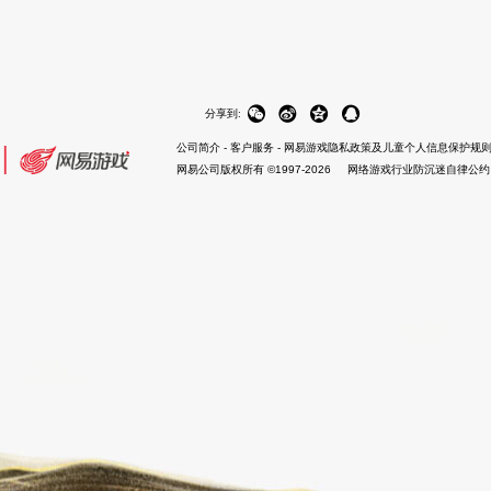
？搞起
感受玄宝震霆诏威力
第
下一页
第1页 共
156
页
2
3
4
5


分享到:
公司简介
-
客户服务
-
网易游