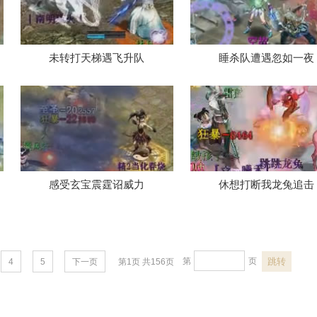
少敏？
是时候给莲生露脸了
鸣惊人
未转打天梯遇飞升队