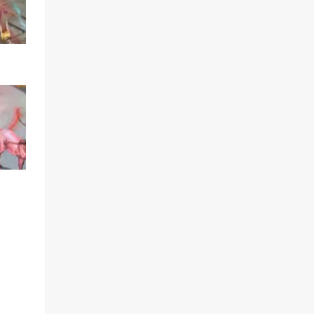
闪现法秒宝宝完胜局
睡杀队遭遇忽如一夜