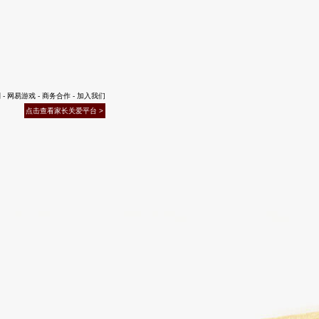
休想打断我龙兔追击
页
跳转


戏隐私政策及儿童个人信息保护规则
-
网易游戏
-
商务合作
-
加入我们