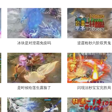
飞升队
谁料被圣猿划下句号
的比武
冰块是对澄霜免疫吗