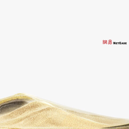
天勇星很难吗
1