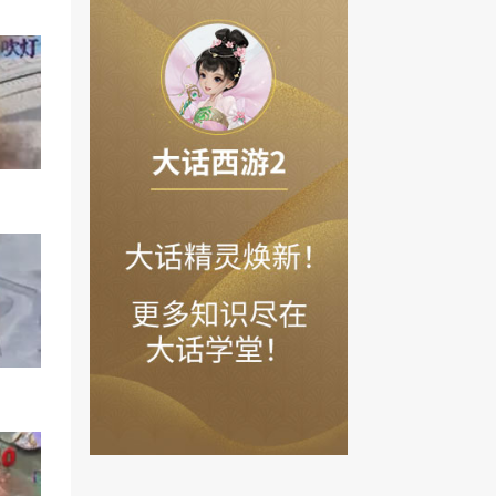
微信公
扫描左
去疾大战？闪现挺猛
逆霆枪秒六阶双男鬼