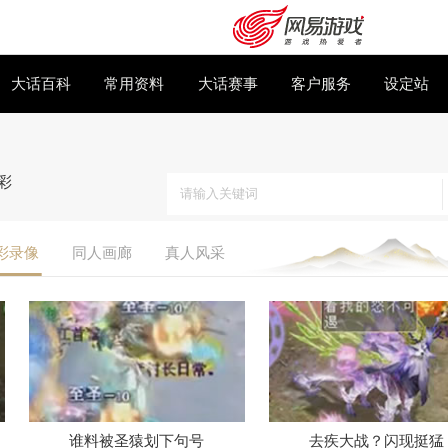
下载专区
大话百科
常用资料
大话赛事
 >
大话精彩
牛图
精彩录像
同人画廊
真人风采
购卡充值
客服中心