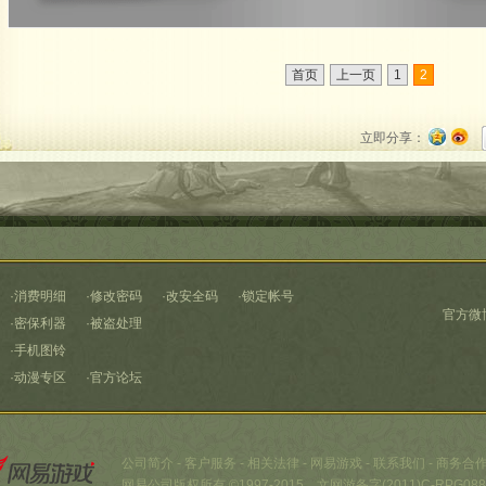
首页
上一页
1
2
立即分享：
·
消费明细
·
修改密码
·
改安全码
·
锁定帐号
官方微
·
密保利器
·
被盗处理
·
手机图铃
·
动漫专区
·
官方论坛
公司简介
-
客户服务
-
相关法律
-
网易游戏
-
联系我们
-
商务合
网易公司版权所有 ©1997-2015 文网游备字(2011)C-RPG088号