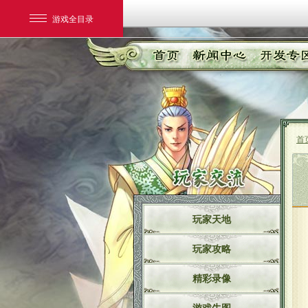
游戏全目录
首
网易游戏
游戏爱好者
玩家天地
我的足迹：
大话2经典版
玩家攻略
精彩录像