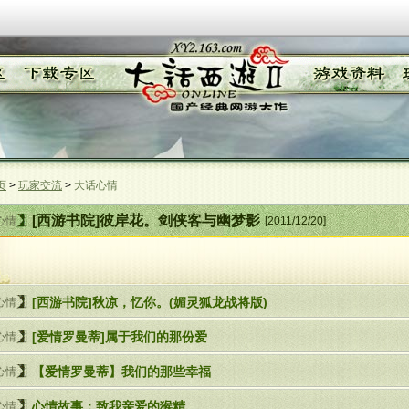
页
>
玩家交流
>
大话心情
[西游书院]彼岸花。剑侠客与幽梦影
心情
[2011/12/20]
[西游书院]秋凉，忆你。(媚灵狐龙战将版)
心情
[爱情罗曼蒂]属于我们的那份爱
心情
【爱情罗曼蒂】我们的那些幸福
心情
心情故事：致我亲爱的猴精
心情