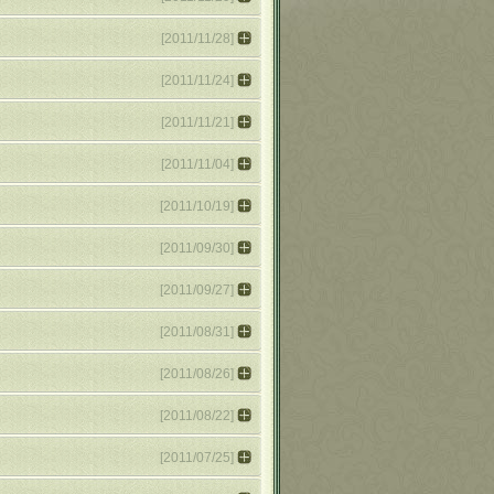
[2011/11/28]
[2011/11/24]
[2011/11/21]
[2011/11/04]
[2011/10/19]
[2011/09/30]
[2011/09/27]
[2011/08/31]
[2011/08/26]
[2011/08/22]
[2011/07/25]