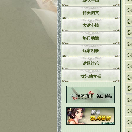
游戏牛图
精美图文
大话心情
热门动漫
玩家相册
话题讨论
老头仙专栏