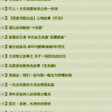
吓人！大话老婆给老公的一封信
心情
【西游书院出品】心情故事《不归》
心情
谨以此诗献给“十四星”
心情
寂寞的王者 专访金玉良缘“圣耀家族”
心情
缘分姐妹花-牵印与醉舞倾城9年浮沉
心情
大话情义故事之 关于一段阳光的过往
心情
玩家原创新角色故事《玄剑娥》
心情
英雄会：我们一起勾勒一幅名为荣耀的画
心情
一位女玩家的大话友情现实版
心情
周年庆各种八卦绯闻大曝光
心情
囧文：老衲，长寿村的情诗
心情