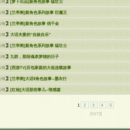
[萝卜出品]新角色故事 猛壮士
心情
[兰亭阁]新角色系列故事 巨魔王
心情
[兰亭阁]新角色故事 俏千金
心情
大话夫妻的“自娱自乐”
心情
[兰亭阁]新角色系列故事 猛壮士
心情
九联，那段魂牵梦绕的日子
心情
[西游TV]豆包家庭的大侃连载故事
心情
[兰亭阁]大话Ⅱ角色故事--墨衣行
心情
[红袖]大话那些事儿--情感篇
心情
1
2
3
4
5
共67页