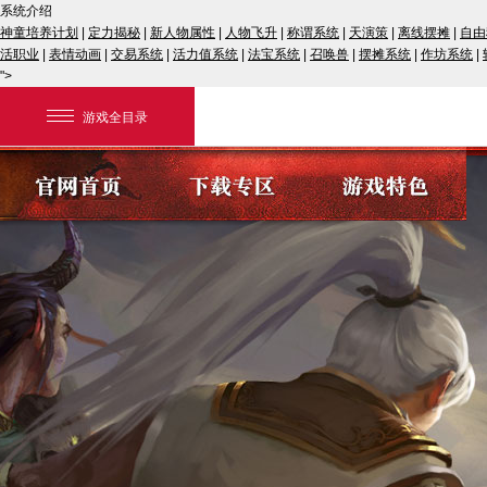
系统介绍
神童培养计划
|
定力揭秘
|
新人物属性
|
人物飞升
|
称谓系统
|
天演策
|
离线摆摊
|
自由
活职业
|
表情动画
|
交易系统
|
活力值系统
|
法宝系统
|
召唤兽
|
摆摊系统
|
作坊系统
|
">
游戏全目录
网易游戏
游戏爱好者
我的足迹：
大话2经典版