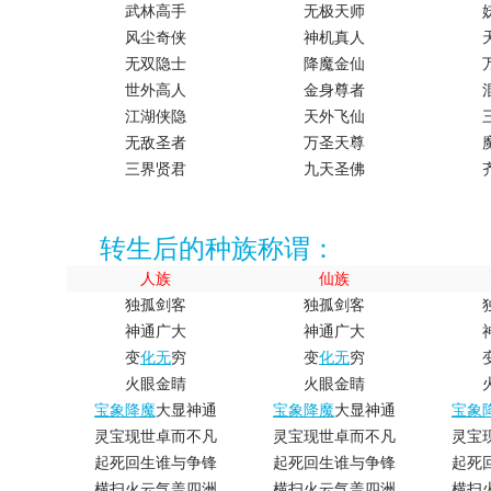
武林高手
无极天师
风尘奇侠
神机真人
无双隐士
降魔金仙
世外高人
金身尊者
江湖侠隐
天外飞仙
无敌圣者
万圣天尊
三界贤君
九天圣佛
转生后的种族称谓：
人族
仙族
独孤剑客
独孤剑客
神通广大
神通广大
变
化无
穷
变
化无
穷
火眼金睛
火眼金睛
宝象降魔
大显神通
宝象降魔
大显神通
宝象
灵宝现世卓而不凡
灵宝现世卓而不凡
灵宝
起死回生谁与争锋
起死回生谁与争锋
起死
横扫火云气盖四洲
横扫火云气盖四洲
横扫