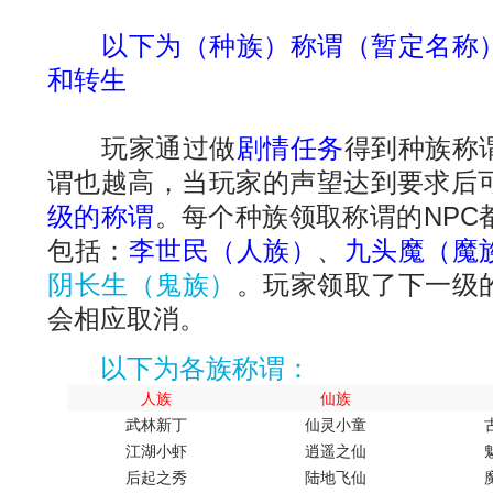
以下为（种族）称谓（暂定名称）
和转生
玩家通过做
剧情任务
得到种族称
谓也越高，当玩家的声望达到要求后可
级的称谓
。每个种族领取称谓的NPC
包括：
李世民（人族）
、
九头魔（魔
阴长生（鬼族）
。玩家领取了下一级
会相应取消。
以下为各族称谓：
人族
仙族
武林新丁
仙灵小童
江湖小虾
逍遥之仙
后起之秀
陆地飞仙