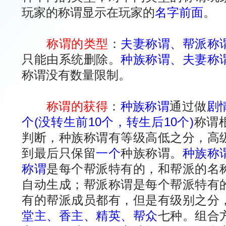
玩家的称谓显示在玩家的
名字前面
。
称谓的类型
：
夫妻称谓、帮派称
只能由系统删除。
种族称谓、夫妻称
称谓没有数量限制。
称谓的获得
：
种族称谓
通过做
剧
个(没转生前10个，转生后10个)
称谓
判断，种族称谓有等级高低之分，高
到最后只保留
一个
种族称谓。
种族称
称谓
是每个帮派特有的，和帮派的名
自动生成；帮派称谓是每个帮派特有
有的帮派成员都有，但是有级别之分
堂主、香主、精英、帮众
七种。组合