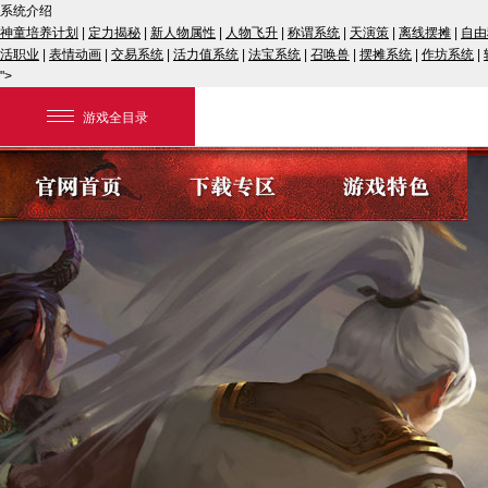
系统介绍
神童培养计划
|
定力揭秘
|
新人物属性
|
人物飞升
|
称谓系统
|
天演策
|
离线摆摊
|
自由
活职业
|
表情动画
|
交易系统
|
活力值系统
|
法宝系统
|
召唤兽
|
摆摊系统
|
作坊系统
|
">
游戏全目录
网易游戏
游戏爱好者
我的足迹：
大话2经典版