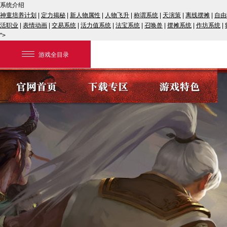
系统介绍
神童培养计划
|
定力揭秘
|
新人物属性
|
人物飞升
|
称谓系统
|
天演策
|
离线摆摊
|
自由
活职业
|
表情动画
|
交易系统
|
活力值系统
|
法宝系统
|
召唤兽
|
摆摊系统
|
作坊系统
|
">
游戏全目录
网易游戏
游戏爱好者
我的足迹：
大话2经典版