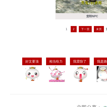
货郎NPC
1
2
下一页
末页
好文要顶
相当给力
我震惊了
我是路