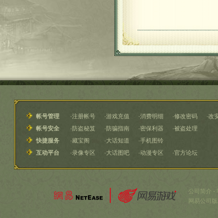
帐号管理
·
注册帐号
·
游戏充值
·
消费明细
·
修改密码
·
改
帐号安全
·
防盗秘笈
·
防骗指南
·
密保利器
·
被盗处理
快捷服务
·
藏宝阁
·
大话知道
·
手机图铃
互动平台
·
录像专区
·
大话图吧
·
动漫专区
·
官方论坛
公司简介
-
网易公司版权所