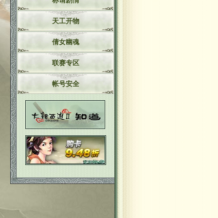
称谓剧情
天工开物
倩女幽魂
联赛专区
帐号安全