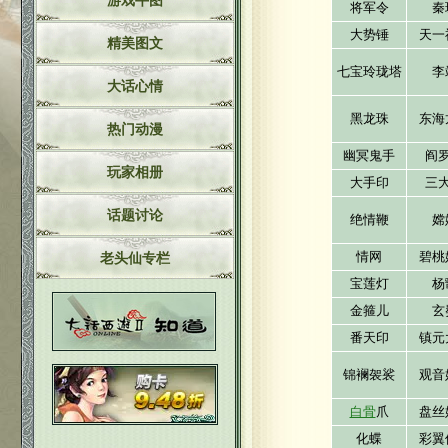
游戏牛图
将军令
秦
大势锤
天一
精美图文
七宝玲珑塔
李
大话心情
黑龙珠
东海
热门动漫
幽冥鬼手
阎
玩家相册
大手印
三
话题讨论
绝情鞭
嫦
情网
碧桃
老头仙专栏
宝莲灯
杨
金箍儿
玄
番天印
镇元
锦襕袈裟
观音
白骨
爪
盘丝
化蝶
彩翼