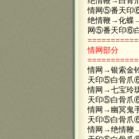
绝情鞭→白骨
情网⑤番天印
绝情鞭→化蝶
网⑤番天印⑥
===========
情网
部分
===========
情网→银索金
天印⑤白骨爪
情网→七宝玲
天印⑤白骨爪
情网→幽冥鬼
天印⑤白骨爪
情网→绝情鞭