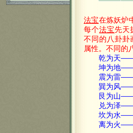
法宝
在炼妖炉
每个
法宝
先天
不同的八卦卦
属性。不同的
乾为天—
坤为地—
震为雷—
巽为风—
艮为山—
兑为泽—
坎为水—
离为火—