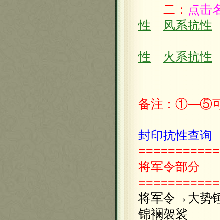
二：
点击
性
风系抗性
性
火系抗性
备注：①—⑤
封印抗性查询
===========
将军令部分
===========
将军令→大势
锦襕袈裟