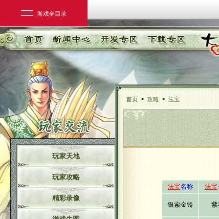
游戏全目录
首页
>
攻略
>
法宝
网易游戏
游戏爱好者
玩家天地
我的足迹：
大话2经典版
玩家攻略
法宝
名称
法宝
精彩录像
银索金铃
紫