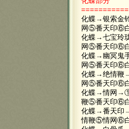
化蝶
部分
===========
化蝶→银索金
网⑤番天印⑥
化蝶→七宝玲
网⑤番天印⑥
化蝶→幽冥鬼
网⑤番天印⑥
化蝶→绝情鞭
网⑤番天印⑥
化蝶→情网→
鞭⑤番天印⑥
化蝶→番天印
情鞭⑤情网⑥