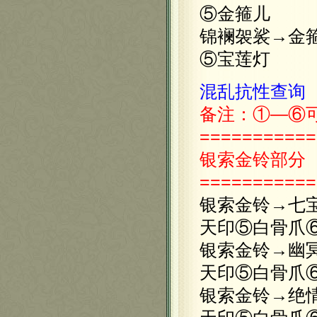
⑤金箍儿
锦襕袈裟→金
⑤宝莲灯
混乱抗性查询
备注：①—
⑥
===========
银索金铃
部分
===========
银索金铃→七
天印⑤白骨爪
银索金铃→幽
天印⑤白骨爪
银索金铃→绝