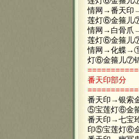
莲灯⑥金箍儿
情网→番天印
莲灯⑥金箍儿
情网→白骨爪
莲灯⑥金箍儿
情网→化蝶→
灯⑥金箍儿⑦
===========
番天印部分
===========
番天印→银索
⑤宝莲灯⑥金
番天印→七宝
印⑤宝莲灯⑥