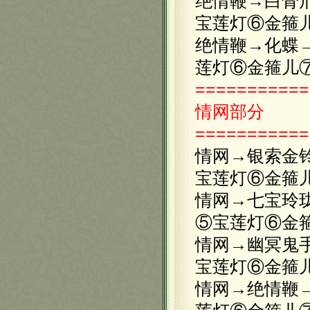
绝情鞭→白骨
宝莲灯⑥金箍
绝情鞭→化蝶
莲灯⑥金箍儿
===========
情网
部分
===========
情网→银索金
宝莲灯⑥金箍
情网→七宝玲
⑤宝莲灯⑥金
情网→幽冥鬼
宝莲灯⑥金箍
情网→绝情鞭