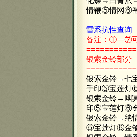
化蝶→白骨爪
情鞭⑤情网
雷系抗性查询
备注：①—
⑦
===========
银索金铃
部分
===========
银索金铃→七
手印⑤宝莲灯
银索金铃→幽
印⑤宝莲灯⑥
银索金铃→绝
⑤宝莲灯⑥金