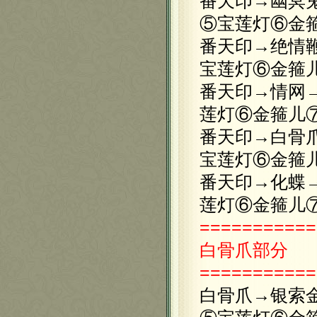
番天印→幽冥
⑤宝莲灯⑥金
番天印→绝情
宝莲灯⑥金箍
番天印→情网
莲灯⑥金箍儿
番天印→白骨
宝莲灯⑥金箍
番天印→化蝶
莲灯⑥金箍儿
===========
白骨爪
部分
===========
白骨爪→银索