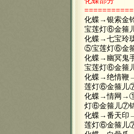
化蝶部分
===========
化蝶→银索金
宝莲灯⑥金箍
化蝶→七宝玲
⑤宝莲灯⑥金
化蝶→幽冥鬼
宝莲灯⑥金箍
化蝶→绝情鞭
莲灯⑥金箍儿
化蝶→情网→
灯⑥金箍儿⑦
化蝶→番天印
莲灯⑥金箍儿