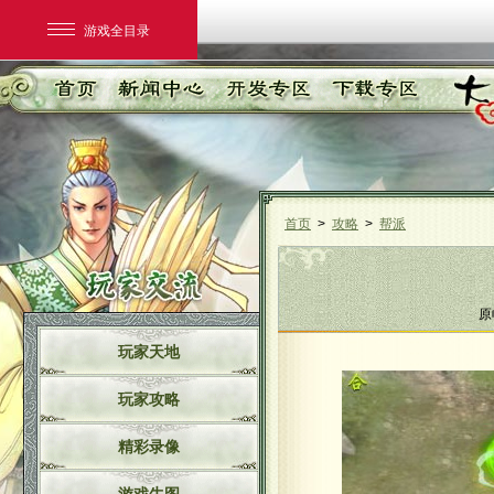
游戏全目录
首页
>
攻略
>
帮派
网易游戏
原
游戏爱好者
玩家天地
我的足迹：
大话2经典版
玩家攻略
精彩录像