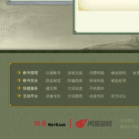
帐号管理
·
注册帐号
·
游戏充值
·
消费明细
·
修改密码
·
改
帐号安全
·
防盗秘笈
·
防骗指南
·
密保利器
·
被盗处理
快捷服务
·
藏宝阁
·
大话知道
·
手机图铃
互动平台
·
录像专区
·
大话图吧
·
动漫专区
·
官方论坛
公司简介
-
网易公司版权所