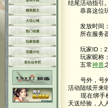
游戏牛图
结尾活动指引
恭喜这位玩
精美图文
大话心情
发放时间：2011
热门动漫
所在服务器
玩家相册
玩家ID：27*
话题讨论
玩家昵称：
老头仙专栏
五常
神兽
号外，号外！
活动陆续开来
现在绑手机
天送经验，人