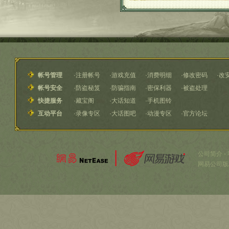
帐号管理
·
注册帐号
·
游戏充值
·
消费明细
·
修改密码
·
改
帐号安全
·
防盗秘笈
·
防骗指南
·
密保利器
·
被盗处理
快捷服务
·
藏宝阁
·
大话知道
·
手机图铃
互动平台
·
录像专区
·
大话图吧
·
动漫专区
·
官方论坛
公司简介
-
网易公司版权所