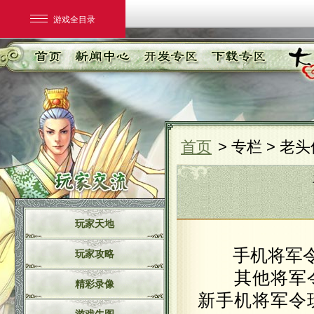
游戏全目录
首页
> 专栏 > 老
网易游戏
游戏爱好者
玩家天地
我的足迹：
大话2经典版
手机将军令、
玩家攻略
其他将军令
精彩录像
新手机将军令